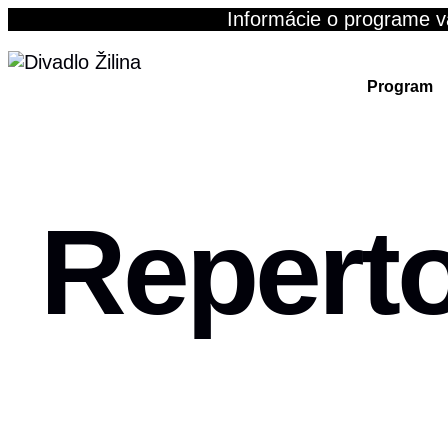
Skip
Informácie o programe v
to
content
Program
Repert