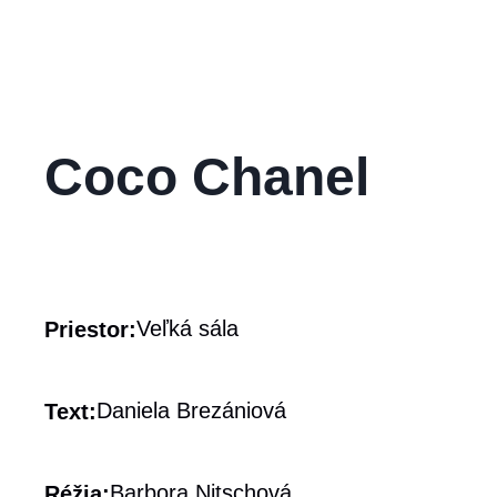
Coco Chanel
Veľká sála
Priestor:
Daniela Brezániová
Text:
Barbora Nitschová
Réžia: