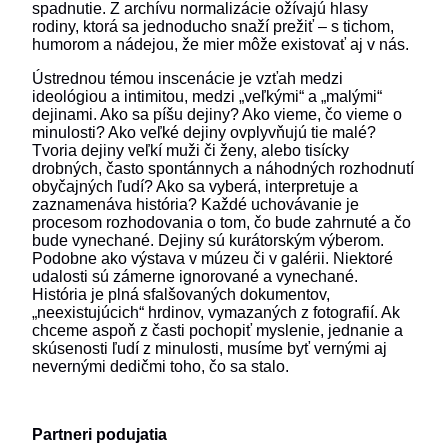
spadnutie. Z archívu normalizácie ožívajú hlasy
rodiny, ktorá sa jednoducho snaží prežiť – s tichom,
humorom a nádejou, že mier môže existovať aj v nás.
Ústrednou témou inscenácie je vzťah medzi
ideológiou a intimitou, medzi „veľkými“ a „malými“
dejinami. Ako sa píšu dejiny? Ako vieme, čo vieme o
minulosti? Ako veľké dejiny ovplyvňujú tie malé?
Tvoria dejiny veľkí muži či ženy, alebo tisícky
drobných, často spontánnych a náhodných rozhodnutí
obyčajných ľudí? Ako sa vyberá, interpretuje a
zaznamenáva história? Každé uchovávanie je
procesom rozhodovania o tom, čo bude zahrnuté a čo
bude vynechané. Dejiny sú kurátorským výberom.
Podobne ako výstava v múzeu či v galérii. Niektoré
udalosti sú zámerne ignorované a vynechané.
História je plná sfalšovaných dokumentov,
„neexistujúcich“ hrdinov, vymazaných z fotografií. Ak
chceme aspoň z časti pochopiť myslenie, jednanie a
skúsenosti ľudí z minulosti, musíme byť vernými aj
nevernými dedičmi toho, čo sa stalo.
Partneri podujatia