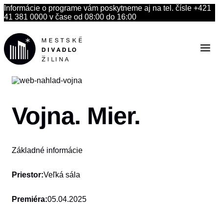
Skip
Informácie o programe vám poskytneme aj na tel. čísle +421
to
41 381 0000 v čase od 08:00 do 16:00
content
Vojna. Mier.
Základné informácie
Priestor:
Veľká sála
Premiéra:
05.04.2025