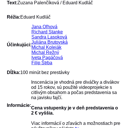
Text:
Zuzana Palenčíková / Eduard Kudláč
Réžia:
Eduard Kudláč
Jana Oľhová
Richard Stanke
Sandra Lasoková
Juliána Brutovská
Účinkujúci:
Michal Koleják
Michal Režný
Iveta Pagáčová
Filip Štrba
Dĺžka:
100 minút bez prestávky
Inscenácia je vhodná pre diváčky a divákov
od 15 rokov, sú použité videoprojekcie s
citlivým obsahom a počas predstavenia sa
na javisku fajčí.
Informácie:
Cena vstupenky je v deň predstavenia o
2 € vyššia.
Viac informácií o zľavách a možnostiach pre