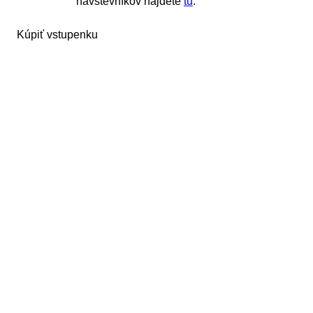
návštevníkov nájdete
tu
.
Kúpiť vstupenku