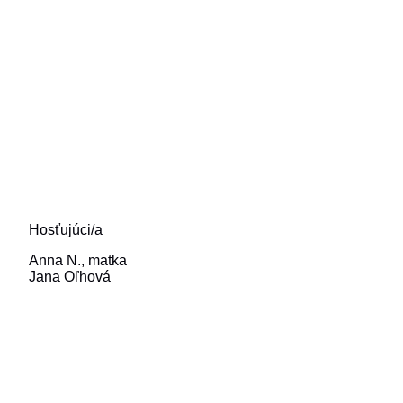
Hosťujúci/a
Anna N., matka
Jana Oľhová