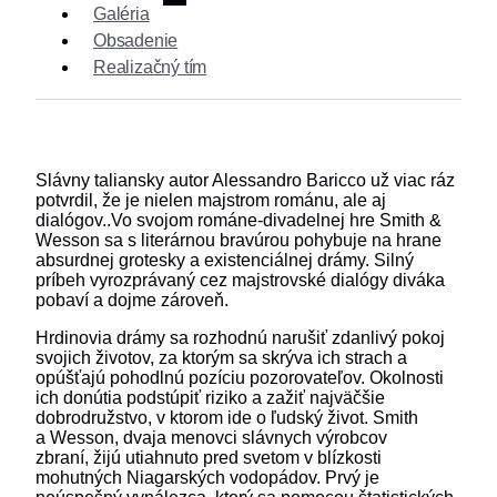
Galéria
Obsadenie
Realizačný tím
Slávny taliansky autor Alessandro Baricco už viac ráz
potvrdil, že je nielen majstrom románu, ale aj
dialógov..Vo svojom románe-divadelnej hre Smith &
Wesson sa s literárnou bravúrou pohybuje na hrane
absurdnej grotesky a existenciálnej drámy. Silný
príbeh vyrozprávaný cez majstrovské dialógy diváka
pobaví a dojme zároveň.
Hrdinovia drámy sa rozhodnú narušiť zdanlivý pokoj
svojich životov, za ktorým sa skrýva ich strach a
opúšťajú pohodlnú pozíciu pozorovateľov. Okolnosti
ich donútia podstúpiť riziko a zažiť najväčšie
dobrodružstvo, v ktorom ide o ľudský život. Smith
a Wesson, dvaja menovci slávnych výrobcov
zbraní, žijú utiahnuto pred svetom v blízkosti
mohutných Niagarských vodopádov. Prvý je