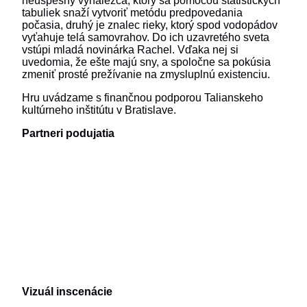
neúspešný vynálezca, ktorý sa pomocou štatistických
tabuliek snaží vytvoriť metódu predpovedania
počasia, druhý je znalec rieky, ktorý spod vodopádov
vyťahuje telá samovrahov. Do ich uzavretého sveta
vstúpi mladá novinárka Rachel. Vďaka nej si
uvedomia, že ešte majú sny, a spoločne sa pokúsia
zmeniť prosté prežívanie na zmysluplnú existenciu.
Hru uvádzame s finančnou podporou Talianskeho
kultúrneho inštitútu v Bratislave.
Partneri podujatia
Vizuál inscenácie