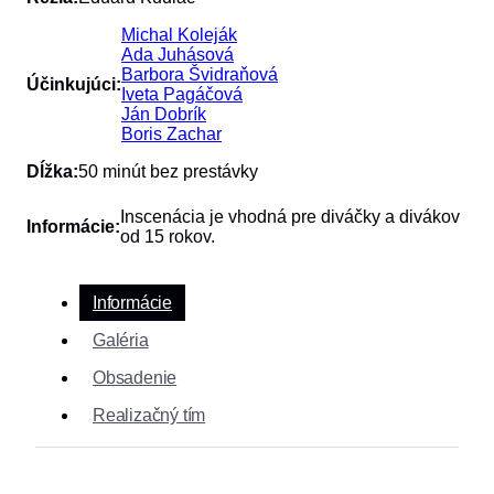
Michal Koleják
Ada Juhásová
Barbora Švidraňová
Účinkujúci:
Iveta Pagáčová
Ján Dobrík
Boris Zachar
Dĺžka:
50 minút bez prestávky
Inscenácia je vhodná pre diváčky a divákov
Informácie:
od 15 rokov.
Informácie
Galéria
Obsadenie
Realizačný tím