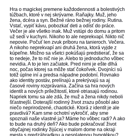
Hra o magickej premene každodennosti a bolestivých
túžbach, ktoré v nej skrývame. Raňajky. Muž, jeho
žena, dcéra a syn. Bežné ráno bežnej rodiny. Rutina.
Vstať, vypiť kávu, pobozkať deti a odísť do práce.
Večer je ale všetko inak. Muž vstúpi do domu a pritom
už sedí v kuchyni. Nikoho to ale neprekvapí. Nikto nič
nepovie. Počuť len zvuk príboru na tanieroch. Večera.
A nikoho neprekvapí ani druhá žena, ktorá vyjde z
kúpeľne. Možno sa všetci pokúšajú predstierať, že sa
to nedeje, že to nič nie je. Alebo to jednoducho vôbec
nevidia. A to je len začiatok. Pred nimi je ešte dlhá
noc, počas ktorej sa môže stať čokoľvek. Dvojníci sú
totiž úplne iní a predsa nápadne podobní. Rovnako
ako identity postáv, prelínajú a prekrývajú sa aj
časové roviny rozprávania. Začína sa hra nových
identít a nových príležitostí, ktoré otriasajú rodinou.
Napriek tomu sa ale zdá, že muž a žena nikdy neboli
šťastnejší. Doterajší rodinný život zrazu pôsobí ako
niečo neprirodzené, chaotické. Ktorá z identít je ale
pravdivá? Kam sme ochotní vykročiť, aby sme
spoznali naše vlastné ja? Máme ho vôbec radi? A ako
to bude na druhý deň? Ako bude pokračovať život
obyčajnej rodinky žijúcej v malom dome na okraji
mesta s predzáhradkou a nesplatenou hypotékou?