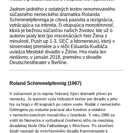
Jadrom jedného z ostatných textov renomovaného
súčasného nemeckého dramatika Rolanda
Schimmelpfenniga je citová pasivita a rezignácia,
vytrácajúca sa intimita, či otupujúca monotónnosť,
ktorá je bežnou súčasťou našich životov. Ide už o
autorov piaty text (po inscenáciách hier Žena z
minulosti, Push up 1-3, SEČ a Ídomeneus), ktorý v
slovenskej premiére a v réžii Eduarda Kudláča
uvádza Mestské divadlo v Žiline. Hra mala len
nedávno, v januári 2018, premiéru v divadle
Deutschestheater v Berlíne.
Roland Schimmelpfennig (1967)
V súčasnosti je to najviac hrávaný žijúci dramatik píšuci po
nemecky. Je autorom vyše tridsiatich textov pre divadlo a jeho
hry sa hrajú v 40 krajinách po celom svete. Rodák z nemeckého
Göttingenu po maturite pracoval ako korektor a redaktor
v nemecko-tureckom mesačníku v Istanbule. V roku 1990 sa
vrátil do Nemecka a vyštudoval činohernú réžiu na mestskej
divadelnej škole Otta Falkenberga v Mníchove. Po skončení
štúdií nastúpil do mníchovského divadla Kammerspiele k