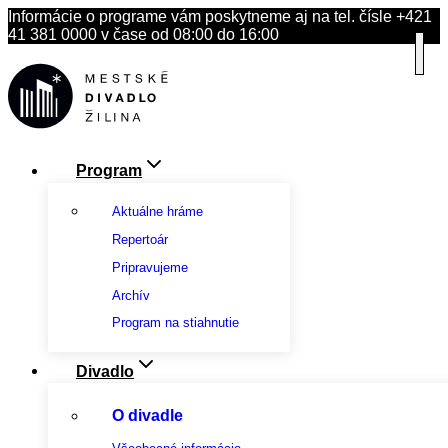
Skip
Informácie o programe vám poskytneme aj na tel. čísle +421
to
41 381 0000 v čase od 08:00 do 16:00
content
Program
Aktuálne hráme
Repertoár
Pripravujeme
Archív
Program na stiahnutie
Divadlo
O divadle