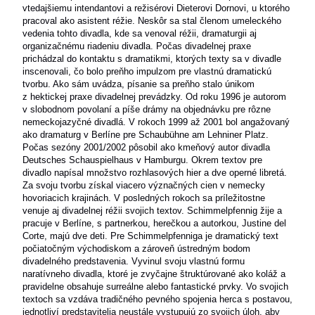
vtedajšiemu intendantovi a režisérovi Dieterovi Dornovi, u ktorého
pracoval ako asistent réžie. Neskôr sa stal členom umeleckého
vedenia tohto divadla, kde sa venoval réžii, dramaturgii aj
organizačnému riadeniu divadla. Počas divadelnej praxe
prichádzal do kontaktu s dramatikmi, ktorých texty sa v divadle
inscenovali, čo bolo preňho impulzom pre vlastnú dramatickú
tvorbu. Ako sám uvádza, písanie sa preňho stalo únikom
z hektickej praxe divadelnej prevádzky. Od roku 1996 je autorom
v slobodnom povolaní a píše drámy na objednávku pre rôzne
nemeckojazyčné divadlá. V rokoch 1999 až 2001 bol angažovaný
ako dramaturg v Berlíne pre Schaubühne am Lehniner Platz.
Počas sezóny 2001/2002 pôsobil ako kmeňový autor divadla
Deutsches Schauspielhaus v Hamburgu. Okrem textov pre
divadlo napísal množstvo rozhlasových hier a dve operné libretá.
Za svoju tvorbu získal viacero význačných cien v nemecky
hovoriacich krajinách. V posledných rokoch sa príležitostne
venuje aj divadelnej réžii svojich textov. Schimmelpfennig žije a
pracuje v Berlíne, s partnerkou, herečkou a autorkou, Justine del
Corte, majú dve deti. Pre Schimmelpfenniga je dramatický text
počiatočným východiskom a zároveň ústredným bodom
divadelného predstavenia. Vyvinul svoju vlastnú formu
naratívneho divadla, ktoré je zvyčajne štruktúrované ako koláž a
pravidelne obsahuje surreálne alebo fantastické prvky. Vo svojich
textoch sa vzdáva tradičného pevného spojenia herca s postavou,
jednotliví predstavitelia neustále vystupujú zo svojich úloh, aby