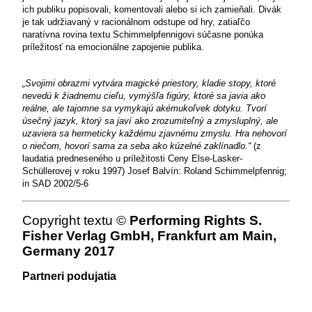
ich publiku popisovali, komentovali alebo si ich zamieňali. Divák
je tak udržiavaný v racionálnom odstupe od hry, zatiaľčo
naratívna rovina textu Schimmelpfennigovi súčasne ponúka
príležitosť na emocionálne zapojenie publika.
„Svojimi obrazmi vytvára magické priestory, kladie stopy, ktoré
nevedú k žiadnemu cieľu, vymýšľa figúry, ktoré sa javia ako
reálne, ale tajomne sa vymykajú akémukoľvek dotyku. Tvorí
úsečný jazyk, ktorý sa javí ako zrozumiteľný a zmysluplný, ale
uzaviera sa hermeticky každému zjavnému zmyslu. Hra nehovorí
o niečom, hovorí sama za seba ako kúzelné zaklínadlo.“
(z
laudatia predneseného u príležitosti Ceny Else-Lasker-
Schüllerovej v roku 1997) Josef Balvín: Roland Schimmelpfennig;
in SAD 2002/5-6
Copyright textu ©
Performing Rights S.
Fisher Verlag GmbH, Frankfurt am Main,
Germany 2017
Partneri podujatia