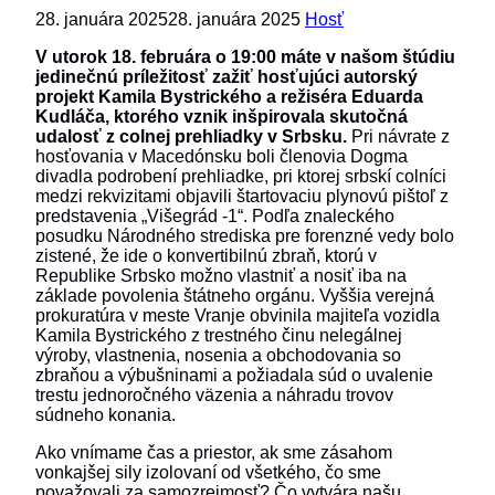
28. januára 2025
28. januára 2025
Hosť
V utorok 18. februára o 19:00 máte v našom štúdiu
jedinečnú príležitosť zažiť hosťujúci autorský
projekt Kamila Bystrického a režiséra Eduarda
Kudláča, ktorého vznik inšpirovala skutočná
udalosť z colnej prehliadky v Srbsku.
Pri návrate z
hosťovania v Macedónsku boli členovia Dogma
divadla podrobení prehliadke, pri ktorej srbskí colníci
medzi rekvizitami objavili štartovaciu plynovú pištoľ z
predstavenia „Višegrád -1“. Podľa znaleckého
posudku Národného strediska pre forenzné vedy bolo
zistené, že ide o konvertibilnú zbraň, ktorú v
Republike Srbsko možno vlastniť a nosiť iba na
základe povolenia štátneho orgánu. Vyššia verejná
prokuratúra v meste Vranje obvinila majiteľa vozidla
Kamila Bystrického z trestného činu nelegálnej
výroby, vlastnenia, nosenia a obchodovania so
zbraňou a výbušninami a požiadala súd o uvalenie
trestu jednoročného väzenia a náhradu trovov
súdneho konania.
Ako vnímame čas a priestor, ak sme zásahom
vonkajšej sily izolovaní od všetkého, čo sme
považovali za samozrejmosť? Čo vytvára našu