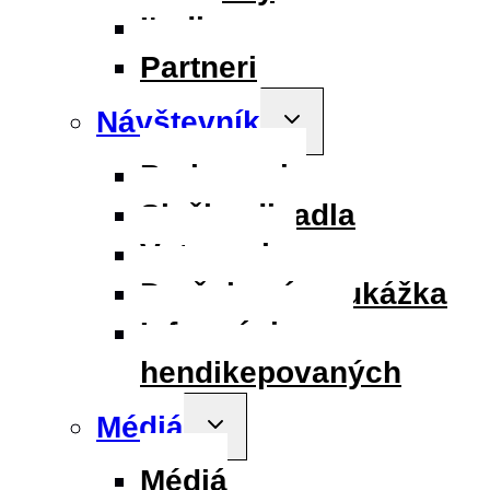
Ľudia
Partneri
Návštevník
Toggle
child
menu
Parkovanie
Služby divadla
Vstupenky
Darčeková poukážka
Informácie pre
hendikepovaných
Médiá
Toggle
child
menu
Médiá