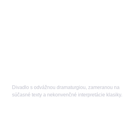
Divadlo s odvážnou dramaturgiou, zameranou na
súčasné texty a nekonvenčné interpretácie klasiky.
divadlozilina
mestskedivadlozilina
mestske.divadlo.zilina