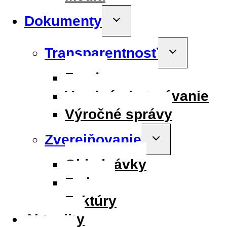
Dokumenty
Toggle
child
menu
Transparentnosť
Toggle
child
menu
Fondy
Verejné obstarávanie
Výročné správy
Zverejňovanie
Toggle
child
menu
Objednávky
Zmluvy
Faktúry
Aktuality