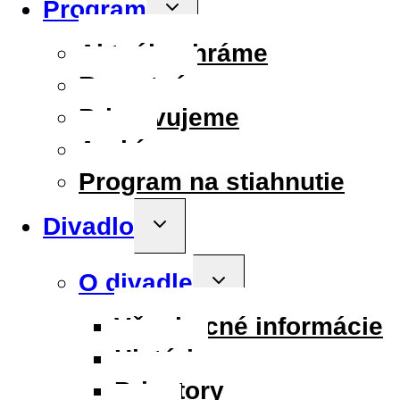
Program
Toggle
child
menu
Aktuálne hráme
Repertoár
Pripravujeme
Archív
Program na stiahnutie
Divadlo
Toggle
child
menu
O divadle
Toggle
child
menu
Všeobecné informácie
História
Priestory