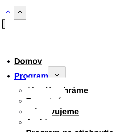
Domov
Program
Toggle
child
menu
Aktuálne hráme
Repertoár
Pripravujeme
Archív