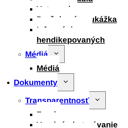
Vstupenky
Darčeková poukážka
Informácie pre
hendikepovaných
Médiá
Toggle
child
menu
Médiá
Dokumenty
Toggle
child
menu
Transparentnosť
Toggle
child
menu
Fondy
Verejné obstarávanie