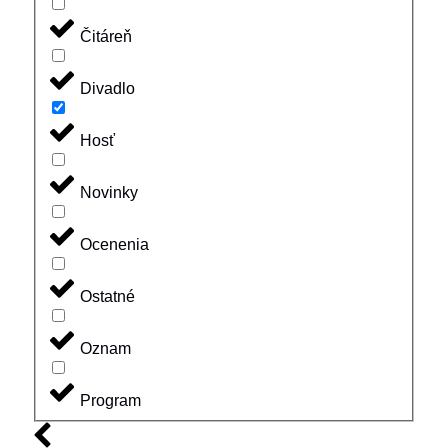
Čitáreň
Divadlo
Hosť
Novinky
Ocenenia
Ostatné
Oznam
Program