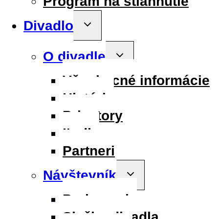
Program na stiahnutie
Divadlo
Toggle
child
menu
O divadle
Toggle
child
menu
Všeobecné informácie
História
Priestory
Ľudia
Partneri
Návštevník
Toggle
child
menu
Parkovanie
Služby divadla