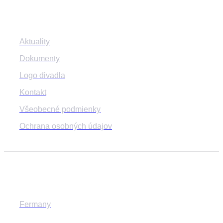
Informácie
Aktuality
Dokumenty
Logo divadla
Kontakt
Všeobecné podmienky
Ochrana osobných údajov
© 2014-2024 MESTSKÉ DIVADLO ŽILINA
Fermany