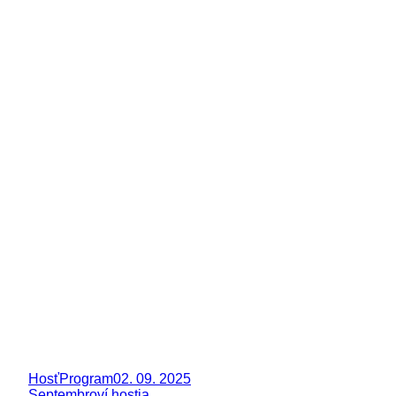
Hosť
Program
02. 09. 2025
Septembroví hostia