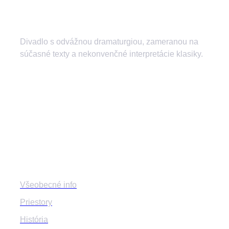
Divadlo s odvážnou dramaturgiou, zameranou na
súčasné texty a nekonvenčné interpretácie klasiky.
divadlozilina
mestskedivadlozilina
mestske.divadlo.zilina
Divadlo
Všeobecné info
Priestory
História