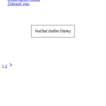
Zobraziť viac
Načítať ďalšie články
Page
Next
1
2
Page
navigation