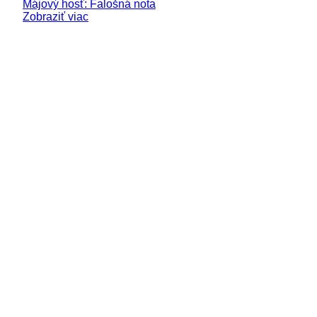
Májový hosť: Falošná nota
Zobraziť viac