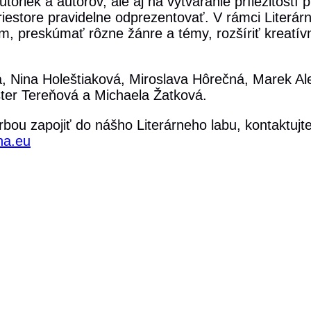
iek a autorov, ale aj na vytváranie príležitostí p
priestore pravidelne odprezentovať. V rámci Literá
om, preskúmať rôzne žánre a témy, rozšíriť kreatív
á, Nina Holeštiaková, Miroslava Hôrečná, Marek A
Ester Tereňová a Michaela Žatková.
orbou zapojiť do nášho Literárneho labu, kontaktuj
na.eu