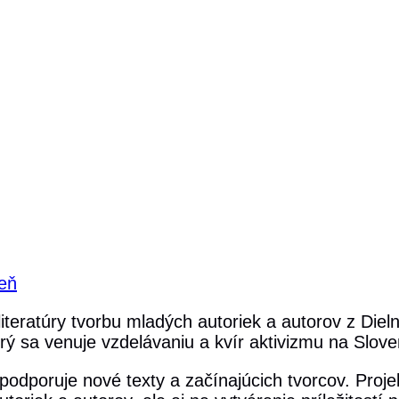
reň
iteratúry tvorbu mladých autoriek a autorov z Diel
torý sa venuje vzdelávaniu a kvír aktivizmu na Slov
podporuje nové texty a začínajúcich tvorcov. Projek