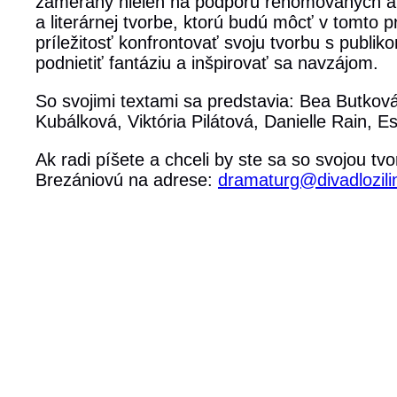
zameraný nielen na podporu renomovaných autor
a literárnej tvorbe, ktorú budú môcť v tomto 
príležitosť konfrontovať svoju tvorbu s publik
podnietiť fantáziu a inšpirovať sa navzájom.
So svojimi textami sa predstavia: Bea Butkov
Kubálková, Viktória Pilátová, Danielle Rain, 
Ak radi píšete a chceli by ste sa so svojou tv
Brezániovú na adrese:
dramaturg@divadlozili