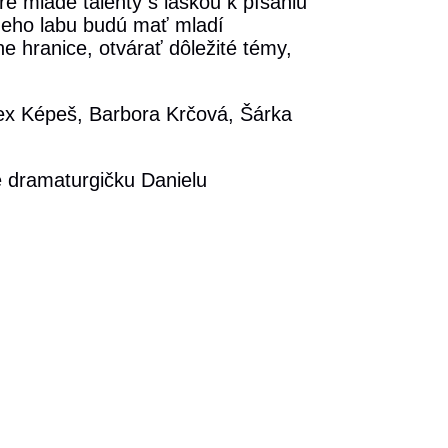
re mladé talenty s láskou k písaniu
rneho labu budú mať mladí
ne hranice, otvárať dôležité témy,
lex Képeš, Barbora Krčová, Šárka
te dramaturgičku Danielu