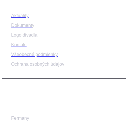
Aktuality
Dokumenty
Logo divadla
Kontakt
Všeobecné podmienky
Ochrana osobných údajov
© 2014-2024 MESTSKÉ DIVADLO ŽILINA
Fermany