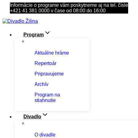
Skip
Informácie o programe vám poskytneme aj na tel. čísle
to
+421 41 381 0000 v čase od 08:00 do 16:00
content
Program
Aktuálne hráme
Repertoár
Pripravujeme
Archív
Program na
stiahnutie
Divadlo
O divadle