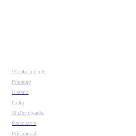
mestskedivadlozilina
mestske.divadlo.zilina
Divadlo
Všeobecné info
Priestory
História
Ľudia
Služby divadla
Parkovanie
Prístupnosť