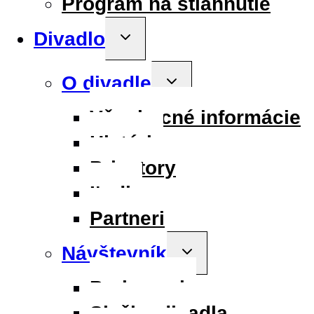
Program na stiahnutie
Divadlo
Toggle
child
menu
O divadle
Toggle
child
menu
Všeobecné informácie
História
Priestory
Ľudia
Partneri
Návštevník
Toggle
child
menu
Parkovanie
Služby divadla