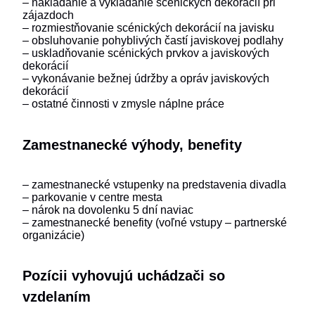
– nakladanie a vykladanie scénických dekorácií pri
zájazdoch
– rozmiestňovanie scénických dekorácií na javisku
– obsluhovanie pohyblivých častí javiskovej podlahy
– uskladňovanie scénických prvkov a javiskových
dekorácií
– vykonávanie bežnej údržby a opráv javiskových
dekorácií
– ostatné činnosti v zmysle náplne práce
Zamestnanecké výhody, benefity
– zamestnanecké vstupenky na predstavenia divadla
– parkovanie v centre mesta
– nárok na dovolenku 5 dní naviac
– zamestnanecké benefity (voľné vstupy – partnerské
organizácie)
Pozícii vyhovujú uchádzači so
vzdelaním