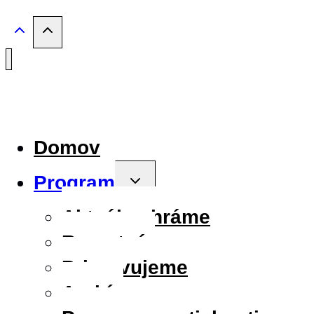
Domov
Program
Toggle
child
menu
Aktuálne hráme
Repertoár
Pripravujeme
Archív