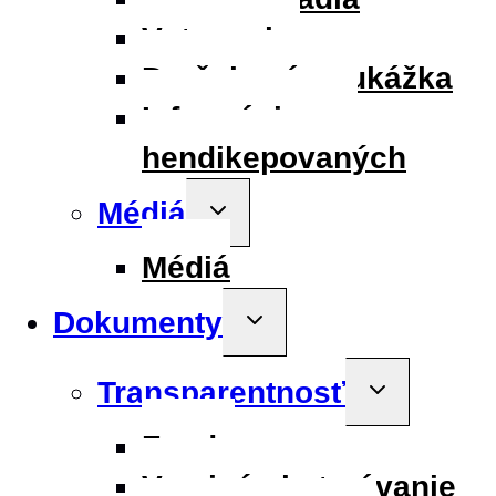
Vstupenky
Darčeková poukážka
Informácie pre
hendikepovaných
Médiá
Toggle
child
menu
Médiá
Dokumenty
Toggle
child
menu
Transparentnosť
Toggle
child
menu
Fondy
Verejné obstarávanie