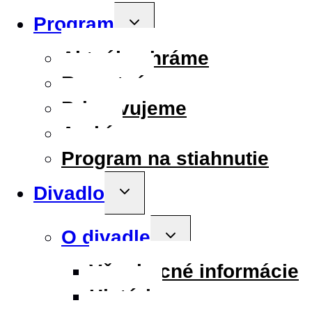
Program
Toggle
child
menu
Aktuálne hráme
Repertoár
Pripravujeme
Archív
Program na stiahnutie
Divadlo
Toggle
child
menu
O divadle
Toggle
child
menu
Všeobecné informácie
História