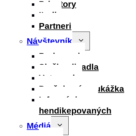
Priestory
Ľudia
Partneri
Návštevník
Toggle
child
menu
Parkovanie
Služby divadla
Vstupenky
Darčeková poukážka
Informácie pre
hendikepovaných
Médiá
Toggle
child
menu