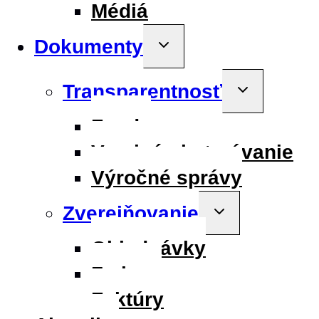
Médiá
Dokumenty
Toggle
child
menu
Transparentnosť
Toggle
child
menu
Fondy
Verejné obstarávanie
Výročné správy
Zverejňovanie
Toggle
child
menu
Objednávky
Zmluvy
Faktúry