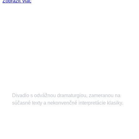
Zobraziť viac
Divadlo s odvážnou dramaturgiou, zameranou na
súčasné texty a nekonvenčné interpretácie klasiky.
divadlozilina
mestskedivadlozilina
mestske.divadlo.zilina