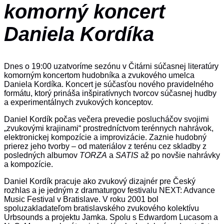
komorný koncert
Daniela Kordíka
Dnes o 19:00 uzatvoríme sezónu v Čitárni súčasnej literatúry
komorným koncertom hudobníka a zvukového umelca
Daniela Kordíka. Koncert je súčasťou nového pravidelného
formátu, ktorý prináša inšpiratívnych tvorcov súčasnej hudby
a experimentálnych zvukových konceptov.
Daniel Kordík počas večera prevedie poslucháčov svojimi
„zvukovými krajinami“ prostredníctvom terénnych nahrávok,
elektronickej kompozície a improvizácie. Zaznie hudobný
prierez jeho tvorby – od materiálov z terénu cez skladby z
posledných albumov
TORZA
a
SATIS
až po novšie nahrávky
a kompozície.
Daniel Kordík pracuje ako zvukový dizajnér pre Český
rozhlas a je jedným z dramaturgov festivalu NEXT: Advance
Music Festival v Bratislave. V roku 2001 bol
spoluzakladateľom bratislavského zvukového kolektívu
Urbsounds a projektu Jamka. Spolu s Edwardom Lucasom a