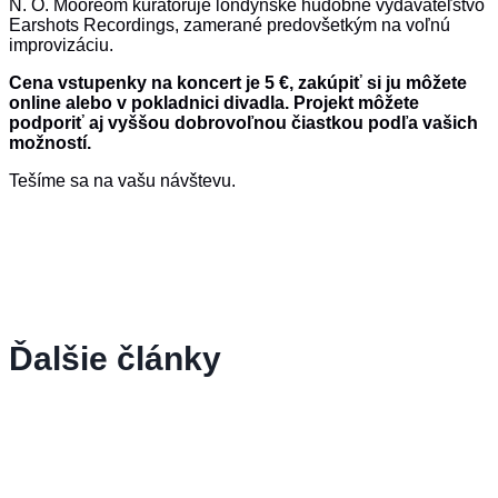
N. O. Mooreom kurátoruje londýnske hudobné vydavateľstvo
Earshots Recordings, zamerané predovšetkým na voľnú
improvizáciu.
Cena vstupenky na koncert je 5 €, zakúpiť si ju môžete
online alebo v pokladnici divadla. Projekt môžete
podporiť aj vyššou dobrovoľnou čiastkou podľa vašich
možností.
Tešíme sa na vašu návštevu.
Ďalšie články