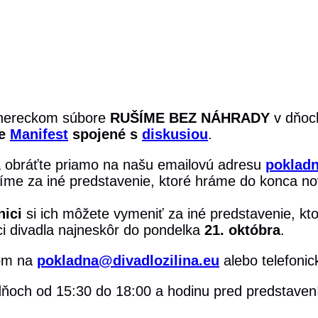
 v hereckom súbore
RUŠÍME
BEZ NÁHRADY
v dňoc
ie
Manifest
spojené s
diskusiou
.
 obráťte priamo na našu emailovú adresu
pokladn
me za iné predstavenie, ktoré hráme do konca n
nici
si ich môžete vymeniť za iné predstavenie, k
ci divadla najneskôr do pondelka
21. októbra
.
lom na
pokladna@divadlozilina.eu
alebo telefonick
 dňoch od 15:30 do 18:00 a hodinu pred predstaven