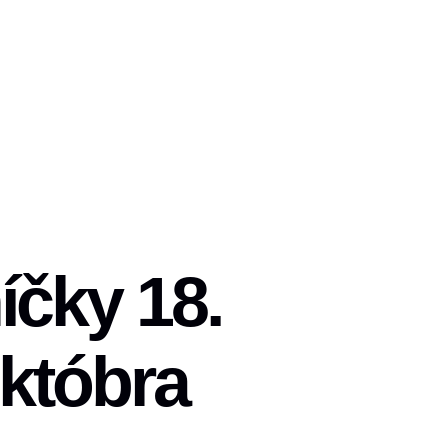
íčky 18.
októbra