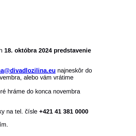
h
18. októbra 2024 predstavenie
a@divadlozilina.eu
najneskôr do
ovembra, alebo vám vrátime
toré hráme do konca novembra
y na tel. čísle
+421 41 381 0000
ím.