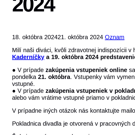
2024
18. októbra 2024
21. októbra 2024
Oznam
Milí naši diváci, kvôli zdravotnej indispozícii
Kaderníčky
a 19. októbra 2024 predstaven
● V prípade
zakúpenia vstupeniek online
sa
pondelka
21. októbra
. Vstupenky vám vymení
vstupné.
● V prípade
zakúpenia vstupeniek v poklad
alebo vám vrátime vstupné priamo v pokladni
V prípadne iných otázok nás kontaktujte mai
Pokladnica divadla je otvorená v pracovných