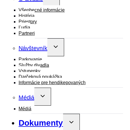
child
menu
Všeobecné informácie
História
Priestory
Ľudia
Partneri
Toggle
Návštevník
child
menu
Parkovanie
Služby divadla
Vstupenky
Darčeková poukážka
Informácie pre hendikepovaných
Toggle
Médiá
child
menu
Médiá
Dokumenty
Toggle
child