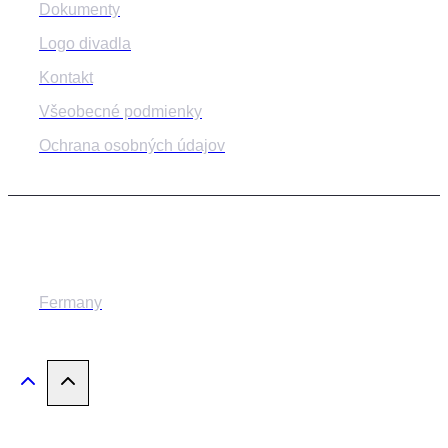
Dokumenty
Logo divadla
Kontakt
Všeobecné podmienky
Ochrana osobných údajov
© 2014-2024 MESTSKÉ DIVADLO ŽILINA
Fermany