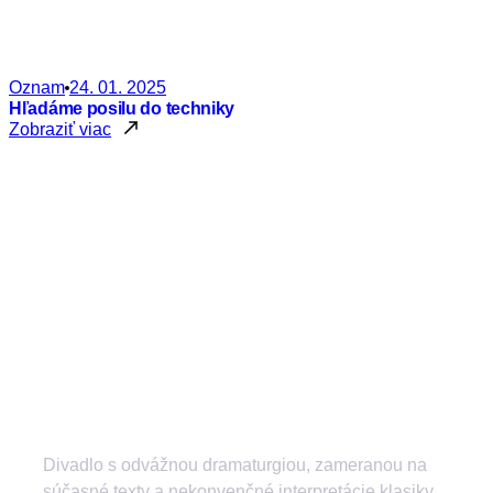
Oznam
24. 01. 2025
Hľadáme posilu do techniky
Zobraziť viac
Divadlo s odvážnou dramaturgiou, zameranou na
súčasné texty a nekonvenčné interpretácie klasiky.