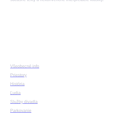
divadlozilina
mestskedivadlozilina
mestske.divadlo.zilina
Divadlo
Všeobecné info
Priestory
História
Ľudia
Služby divadla
Parkovanie