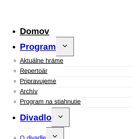
Domov
Program
Toggle
child
menu
Aktuálne hráme
Repertoár
Pripravujeme
Archív
Program na stiahnutie
Divadlo
Toggle
child
menu
Toggle
O divadle