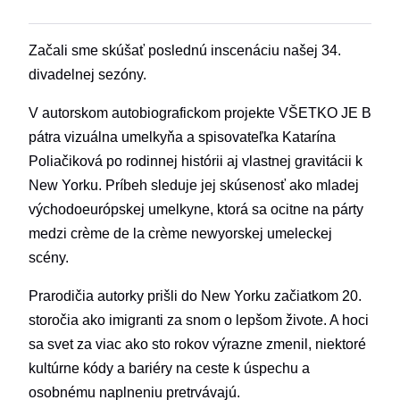
Začali sme skúšať poslednú inscenáciu našej 34.
divadelnej sezóny.
V autorskom autobiografickom projekte VŠETKO JE B
pátra vizuálna umelkyňa a spisovateľka Katarína
Poliačiková po rodinnej histórii aj vlastnej gravitácii k
New Yorku. Príbeh sleduje jej skúsenosť ako mladej
východoeurópskej umelkyne, ktorá sa ocitne na párty
medzi crème de la crème newyorskej umeleckej
scény.
Prarodičia autorky prišli do New Yorku začiatkom 20.
storočia ako imigranti za snom o lepšom živote. A hoci
sa svet za viac ako sto rokov výrazne zmenil, niektoré
kultúrne kódy a bariéry na ceste k úspechu a
osobnému naplneniu pretrvávajú.