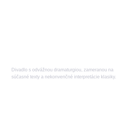
Divadlo s odvážnou dramaturgiou, zameranou na
súčasné texty a nekonvenčné interpretácie klasiky.
divadlozilina
mestskedivadlozilina
mestske.divadlo.zilina
Divadlo