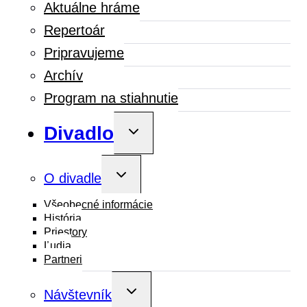
Aktuálne hráme
Repertoár
Pripravujeme
Archív
Program na stiahnutie
Divadlo
Toggle
child
menu
Toggle
O divadle
child
menu
Všeobecné informácie
História
Priestory
Ľudia
Partneri
Toggle
Návštevník
child