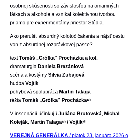
osobnej skúsenosti so závislosťou na omamných
látkach a alkohole a vznikal kolektívnou tvorbou
priamo pre experimentálny priestor Štúdia.
Ako prerušiť absurdný kolotoč čakania a nájsť cestu
von z absurdnej rozprávkovej pasce?
text
Tomáš „Grófka“ Procházka a kol.
dramaturgia
Daniela Brezániová
scéna a kostýmy
Silvia Zubajová
hudba
Vojtik
pohybová spolupráca
Martin Talaga
réžia
Tomáš „Grófka“ Procházkaᵃʰ
V inscenácii účinkujú
Juliána Brutovská, Michal
Koleják, Martin Talagaᵃʰ / Vojtikᵃʰ
VEREJNÁ GENERÁLKA
/ piatok 23. januára 2026 o