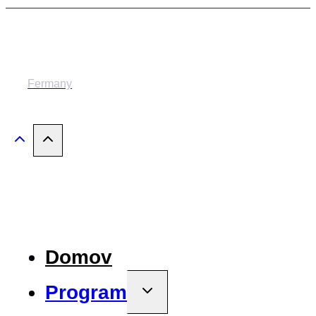
© 2014-2024 MESTSKÉ DIVADLO ŽILINA
Fermany
Domov
Program
Toggle
child
menu