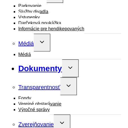
menu
Parkovanie
Služby divadla
Vstupenky
Darčeková poukážka
Informácie pre hendikepovaných
Toggle
Médiá
child
menu
Médiá
Dokumenty
Toggle
child
menu
Toggle
Transparentnosť
child
menu
Fondy
Verejné obstarávanie
Výročné správy
Toggle
Zverejňovanie
child