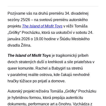
Pozývame vás na druhú premiéru 34. divadelnej
sezóny 25/26 – na svetovú premiéru autorského
projektu
The Island of Misfit Toys
v réžii Tomáša
„Grófky“ Procházku, ktorá sa uskutoční v sobotu 24.
januára 2026 o 19.00 hodine v Štúdiu Mestského
divadla Žilina.
The Island of Misfit Toys
je tragikomický príbeh
dvoch stratených duší o krehkosti a sile priateľstva v
queer komunite. Rachel a Babygirl sa stretnú
v paralelnej realite ostrova, kde čakajú nevhodné
hračky túžiace po prijatí a domove.
Autorský projekt režiséra Tomáša „Grófky“ Procházku
je hybridnou formou, ktorá prepája autenticitu
dokumentu, performance art a činohru. Vychádza z