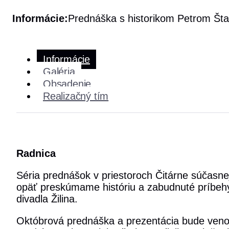
Informácie:
Prednáška s historikom Petrom Št
Informácie
Galéria
Obsadenie
Realizačný tím
Radnica
Séria prednášok v priestoroch Čitárne súčasnej
opäť preskúmame históriu a zabudnuté príbehy 
divadla Žilina.
Októbrová prednáška a prezentácia bude venova