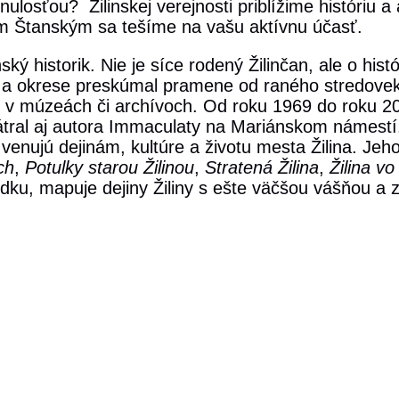
nulosťou? Žilinskej verejnosti priblížime históriu a
om Štanským sa tešíme na vašu aktívnu účasť.
ý historik. Nie je síce rodený Žilinčan, ale o histó
 a okrese preskúmal pramene od raného stredove
rávil v múzeách či archívoch. Od roku 1969 do roku 
ypátral aj autora Immaculaty na Mariánskom námest
venujú dejinám, kultúre a životu mesta Žilina. Jeh
ch
,
Potulky starou Žilinou
,
Stratená Žilina
,
Žilina vo
ku, mapuje dejiny Žiliny s ešte väčšou vášňou a 