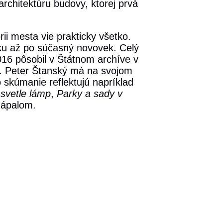
 architektúru budovy, ktorej prvá
rii mesta vie prakticky všetko.
ku až po súčasný novovek. Celý
2016 pôsobil v Štátnom archíve v
í. Peter Štanský má na svojom
o skúmanie reflektujú napríklad
 svetle lámp
,
Parky a sady v
zápalom.