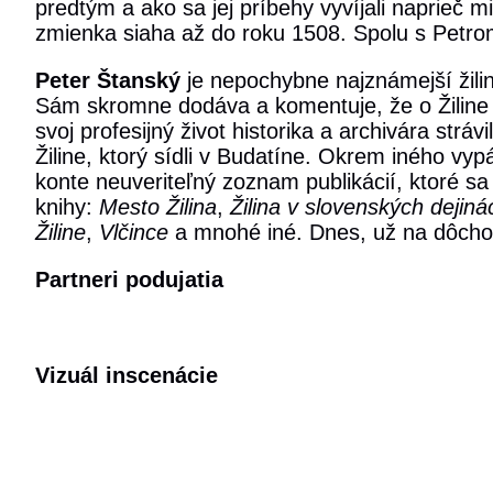
predtým a ako sa jej príbehy vyvíjali naprieč mi
zmienka siaha až do roku 1508. Spolu s Petr
Peter Štanský
je nepochybne najznámejší žilinsk
Sám skromne dodáva a komentuje, že o Žiline
svoj profesijný život historika a archivára st
Žiline, ktorý sídli v Budatíne. Okrem iného v
konte neuveriteľný zoznam publikácií, ktoré sa 
knihy:
Mesto Žilina
,
Žilina v slovenských dejiná
Žiline
,
Vlčince
a mnohé iné. Dnes, už na dôchod
Partneri podujatia
Vizuál inscenácie