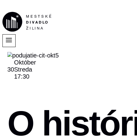
Október
30
Streda
17:30
O históri