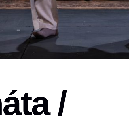
áta /