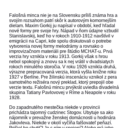
Falošná minca nie je na Slovensku príliš známa hra a
svojím rozsahom patrí skôr k autorovým komornejším
dielam. Maxim Gorkij ju napísal v období, keď hľadal
nové formy pre svoje hry. Nápad v ňom údajne vzbudil
Stanislavskij, keď ho v rokoch 1910-1912 navštívil v
emigrácii na Capri, kde spolu diskutovali o potrebe
vytvorenia novej formy melodrámy a rovnako o
improvizačnom materiáli pre štúdio MCHAT-u. Prvá
verzia hry vznikla v roku 1913. Gorkij však s hrou
nebol spokojný a znovu sa k nej vrátil v dvadsiatych
rokoch minulého storočia. V roku 1926 vznikla druhá,
výrazne prepracovaná verzia, ktorá vyšla knižne roku
1927 v Berlíne. Pre žilinskú inscenáciu vznikol z pera
samotného režiséra nový preklad, ktorý prepojil obe
verzie textu. Falošnú mincu prvýkrát uviedla divadelná
skupina Tatiany Pavlovovej v Ríme a Neapole v roku
1928.
Do zapadnutého mestečka niekde v provincii
prichádza tajomný cudzinec Stogov. Ubytuje sa ako
nájomník v prevažne ženskej domácnosti u hodinára
Jakovleva. Niekde v okolí vyčíňa falšovateľ peňazí.
Prišiel ho chytiť? Je s ním v spojení? Alebo má jeho