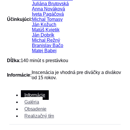
Juliána Brutovská
Anna Nováková
Iveta Pagáčová
Účinkujúci:
Michal Tomasy
Ján Kožuch
Matúš Kvietik
Ján Dobrík
Michal Režný
Branislav Bačo
Matej Babej
Dĺžka:
140 minút s prestávkou
Inscenácia je vhodná pre diváčky a divákov
Informácie:
od 15 rokov.
Informácie
Galéria
Obsadenie
Realizačný tím