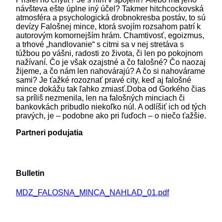
návšteva ešte úplne iný účel? Takmer hitchcockovská
atmosféra a psychologická drobnokresba postáv, to sú
devízy Falošnej mince, ktorá svojím rozsahom patrí k
autorovým komornejším hrám. Chamtivosť, egoizmus,
a trhové „handlovanie“ s citmi sa v nej stretáva s
túžbou po vášni, radosti zo života, či len po pokojnom
nažívaní. Čo je však ozajstné a čo falošné? Čo naozaj
žijeme, a čo nám len nahovárajú? A čo si nahovárame
sami? Je ťažké rozoznať pravé city, keď aj falošné
mince dokážu tak ľahko zmiasť.Doba od Gorkého čias
sa príliš nezmenila, len na falošných minciach či
bankovkách pribudlo niekoľko núl. A odlíšiť ich od tých
pravých, je – podobne ako pri ľuďoch – o niečo ťažšie.
Partneri podujatia
Bulletin
MDZ_FALOSNA_MINCA_NAHLAD_01.pdf