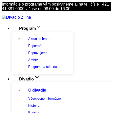
Skip
Informácie o programe vám poskytneme aj na tel. čísle +421
to
41 381 0000 v čase od 08:00 do 16:00
content
Program
Aktuálne hráme
Repertoár
Pripravujeme
Archív
Program na stiahnutie
Divadlo
O divadle
Všeobecné informácie
História
Priestory