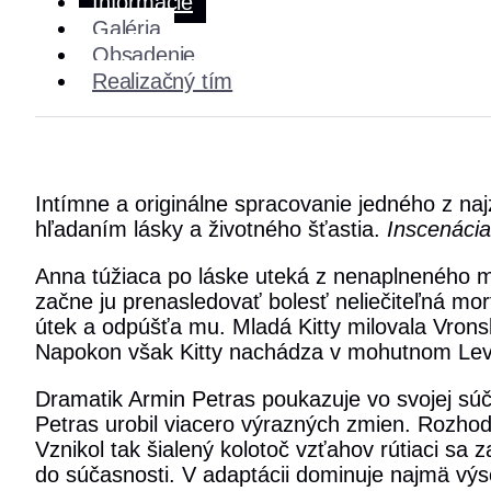
Informácie
Galéria
Obsadenie
Realizačný tím
Intímne a originálne spracovanie jedného z naj
hľadaním lásky a životného šťastia.
Inscenácia
Anna túžiaca po láske uteká z nenaplneného m
začne ju prenasledovať bolesť neliečiteľná mor
útek a odpúšťa mu. Mladá Kitty milovala Vronskéh
Napokon však Kitty nachádza v mohutnom Levi
Dramatik Armin Petras poukazuje vo svojej sú
Petras urobil viacero výrazných zmien. Rozhod
Vznikol tak šialený kolotoč vzťahov rútiaci sa 
do súčasnosti. V adaptácii dominuje najmä vý