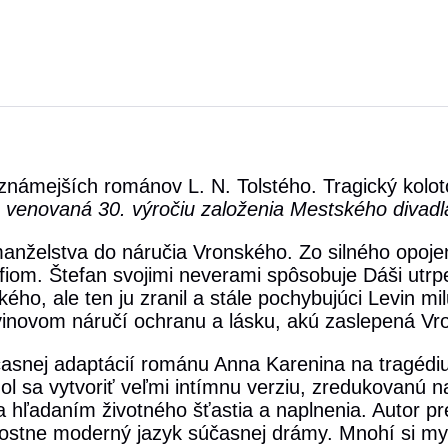
známejších románov L. N. Tolstého. Tragický kolot
 venovaná 30. výročiu založenia Mestského divadla
anželstva do náručia Vronského. Zo silného opojen
fiom. Štefan svojimi neverami spôsobuje Dáši utrpe
o, ale ten ju zranil a stále pochybujúci Levin milu
novom náručí ochranu a lásku, akú zaslepená Vr
časnej adaptácií románu Anna Karenina na tragédi
ol sa vytvoriť veľmi intímnu verziu, zredukovanú 
za hľadaním životného šťastia a naplnenia. Autor pr
sostne moderný jazyk súčasnej drámy. Mnohí si m