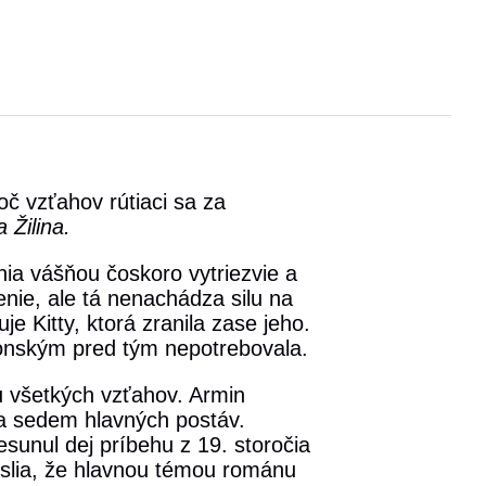
oč vzťahov rútiaci sa za
 Žilina.
ia vášňou čoskoro vytriezvie a
nie, ale tá nenachádza silu na
je Kitty, ktorá zranila zase jeho.
onským pred tým nepotrebovala.
u všetkých vzťahov. Armin
na sedem hlavných postáv.
esunul dej príbehu z 19. storočia
yslia, že hlavnou témou románu