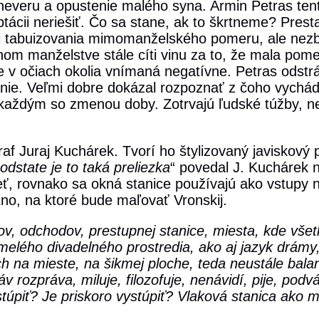
 neveru a opustenie malého syna. Armin Petras te
tácii neriešiť. Čo sa stane, ak to škrtneme? Pre
i tabuizovania mimomanželského pomeru, ale nezba
om manželstve stále cíti vinu za to, že mala pom
ude v očiach okolia vnímaná negatívne. Petras odst
anie. Veľmi dobre dokázal rozpoznať z čoho vychá
aždým so zmenou doby. Zotrvajú ľudské túžby, n
raf Juraj Kuchárek. Tvorí ho štylizovaný javiskový 
odstate je to taká preliezka
“ povedal J. Kuchárek n
ieť, rovnako sa okná stanice používajú ako vstupy n
tno, na ktoré bude maľovať Vronskij.
ov, odchodov, prestupnej stanice, miesta, kde všet
elého divadelného prostredia, ako aj jazyk drámy,
h na mieste, na šikmej ploche, teda neustále balan
 rozpráva, miluje, filozofuje, nenávidí, pije, podv
túpiť? Je priskoro vystúpiť? Vlaková stanica ako m