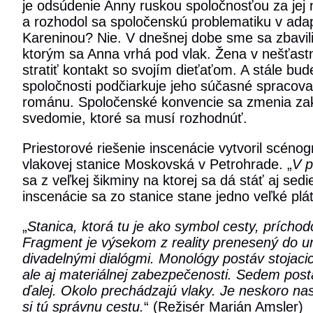
je odsúdenie Anny ruskou spoločnosťou za jej
a rozhodol sa spoločenskú problematiku v adap
Kareninou? Nie. V dnešnej dobe sme sa zbavil
ktorým sa Anna vrhá pod vlak. Žena v nešťastn
stratiť kontakt so svojím dieťaťom. A stále b
spoločnosti podčiarkuje jeho súčasné spracov
románu. Spoločenské konvencie sa zmenia zak
svedomie, ktoré sa musí rozhodnúť.
Priestorové riešenie inscenácie vytvoril scénog
vlakovej stanice Moskovská v Petrohrade. „
V p
sa z veľkej šikminy na ktorej sa dá stáť aj sed
inscenácie sa zo stanice stane jedno veľké plá
„
Stanica, ktorá tu je ako symbol cesty, príchod
Fragment je výsekom z reality prenesený do um
divadelnými dialógmi. Monológy postáv stojacic
ale aj materiálnej zabezpečenosti. Sedem postáv
ďalej. Okolo prechádzajú vlaky. Je neskoro nas
si tú správnu cestu.
“ (Režisér Marián Amsler)