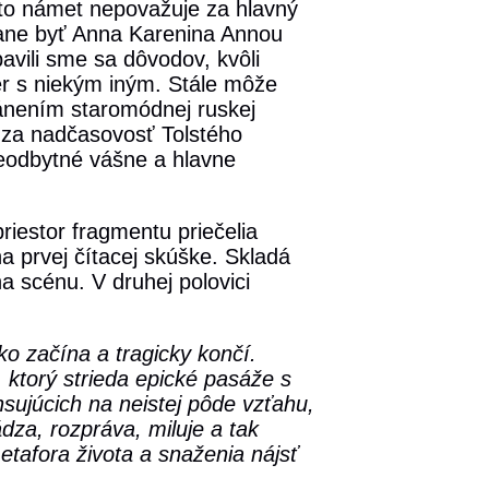
nto námet nepovažuje za hlavný
stane byť Anna Karenina Annou
vili sme sa dôvodov, kvôli
er s niekým iným. Stále môže
ránením staromódnej ruskej
dza nadčasovosť Tolstého
eodbytné vášne a hlavne
priestor fragmentu priečelia
a prvej čítacej skúške. Skladá
a scénu. V druhej polovici
ko začína a tragicky končí.
 ktorý strieda epické pasáže s
sujúcich na neistej pôde vzťahu,
ádza, rozpráva, miluje a tak
etafora života a snaženia nájsť