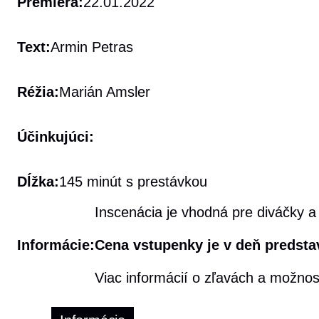
Premiéra:
22.01.2022
Text:
Armin Petras
Réžia:
Marián Amsler
Účinkujúci:
Dĺžka:
145 minút s prestávkou
Inscenácia je vhodná pre diváčky a 
Informácie:
Cena vstupenky je v deň predstav
Viac informácií o zľavách a možno