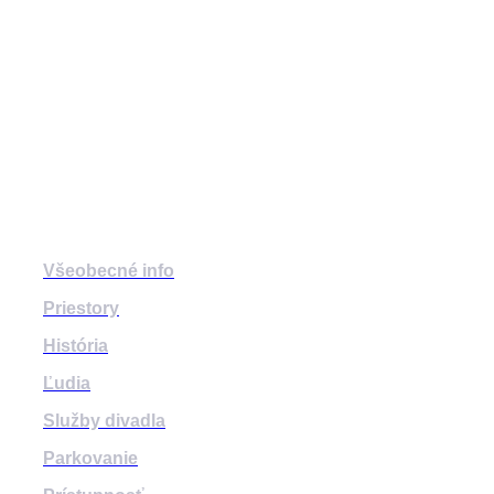
divadlozilina
mestskedivadlozilina
mestske.divadlo.zilina
Divadlo
Všeobecné info
Priestory
História
Ľudia
Služby divadla
Parkovanie