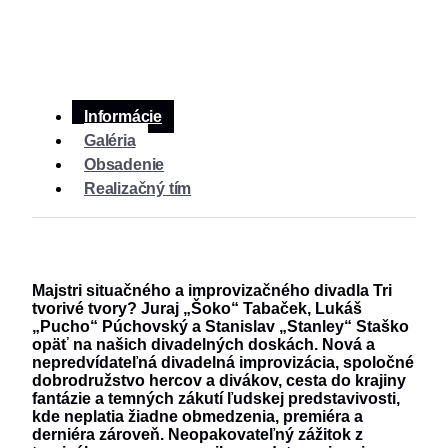
Informácie
Galéria
Obsadenie
Realizačný tím
Majstri situačného a improvizačného divadla Tri
tvorivé tvory? Juraj „Šoko“ Tabaček, Lukáš
„Pucho“ Púchovský a Stanislav „Stanley“ Staško
opäť na našich divadelných doskách. Nová a
nepredvídateľná divadelná improvizácia, spoločné
dobrodružstvo hercov a divákov, cesta do krajiny
fantázie a temných zákutí ľudskej predstavivosti,
kde neplatia žiadne obmedzenia, premiéra a
derniéra zároveň. Neopakovateľný zážitok z