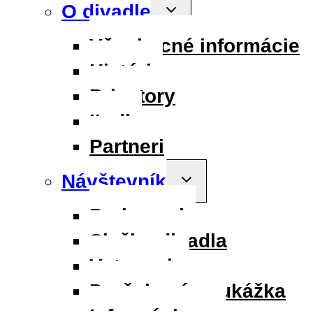
O divadle
Toggle
child
menu
Všeobecné informácie
História
Priestory
Ľudia
Partneri
Návštevník
Toggle
child
menu
Parkovanie
Služby divadla
Vstupenky
Darčeková poukážka