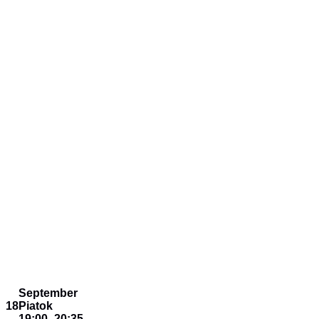
September
18
Piatok
19:00
–
20:35