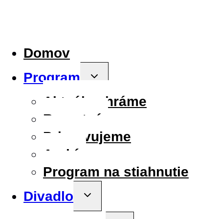
Domov
Program
Toggle
child
menu
Aktuálne hráme
Repertoár
Pripravujeme
Archív
Program na stiahnutie
Divadlo
Toggle
child
menu