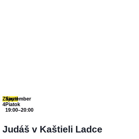
Zájazd
September
4
Piatok
19:00
–
20:00
Judáš v Kaštieli Ladce