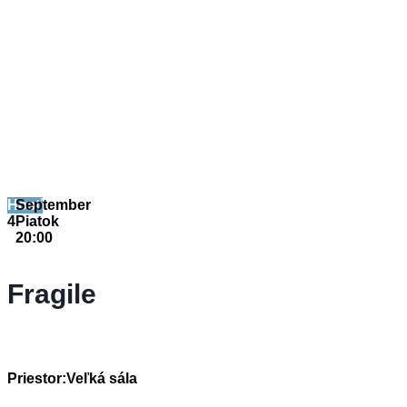
Hosť
September
4
Piatok
20:00
Fragile
Priestor:
Veľká sála