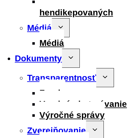
Informácie pre
hendikepovaných
Médiá
Toggle
child
menu
Médiá
Dokumenty
Toggle
child
menu
Transparentnosť
Toggle
child
menu
Fondy
Verejné obstarávanie
Výročné správy
Zverejňovanie
Toggle
child