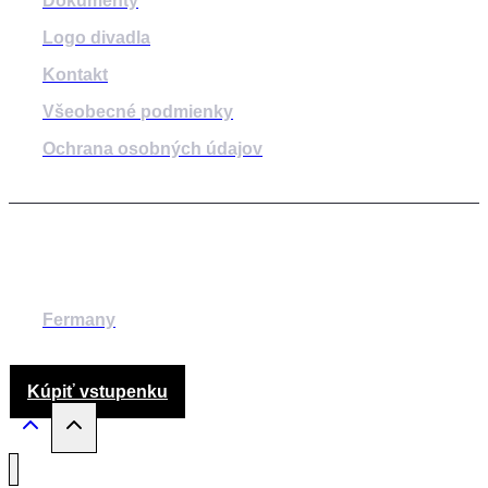
Dokumenty
Logo divadla
Kontakt
Všeobecné podmienky
Ochrana osobných údajov
© 2014-2024 MESTSKÉ DIVADLO ŽILINA
Fermany
Kúpiť vstupenku