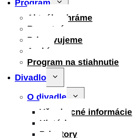
Program
Toggle
child
menu
Aktuálne hráme
Repertoár
Pripravujeme
Archív
Program na stiahnutie
Divadlo
Toggle
child
menu
O divadle
Toggle
child
menu
Všeobecné informácie
História
Priestory