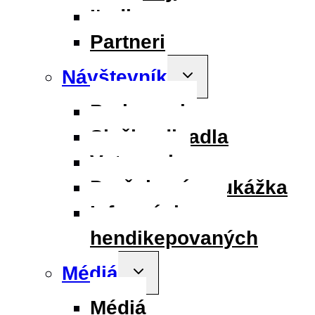
Ľudia
Partneri
Návštevník
Toggle
child
menu
Parkovanie
Služby divadla
Vstupenky
Darčeková poukážka
Informácie pre
hendikepovaných
Médiá
Toggle
child
menu
Médiá