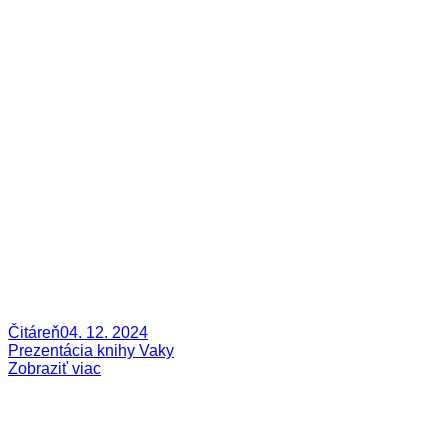
Čitáreň
04. 12. 2024
Prezentácia knihy Vaky
Zobraziť viac