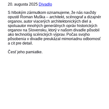
20. augusta 2025
Divadlo
S hlbokým zármutkom oznamujeme, že nás navždy
opustil Roman Muška – architekt, scénograf a dizajnér
organov, autor viacerých architektonických diel a
spoluautor mnohých generálnych opráv historických
organov na Slovensku, ktorý v našom divadle pôsobil
ako technológ scénických výprav. Počas svojho
pôsobenia v divadle preukázal mimoriadnu odbornosť
a cit pre detail.
Česť jeho pamiatke.