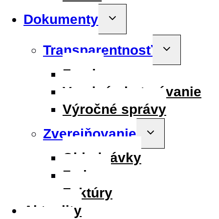
Dokumenty
Toggle
child
menu
Transparentnosť
Toggle
child
menu
Fondy
Verejné obstarávanie
Výročné správy
Zverejňovanie
Toggle
child
menu
Objednávky
Zmluvy
Faktúry
Aktuality