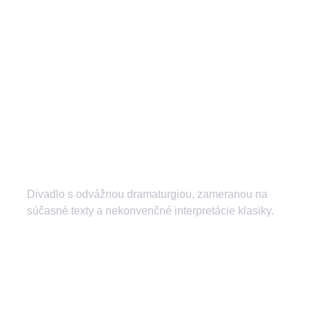
Divadlo s odvážnou dramaturgiou, zameranou na
súčasné texty a nekonvenčné interpretácie klasiky.
divadlozilina
mestskedivadlozilina
mestske.divadlo.zilina