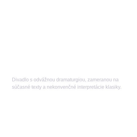
Divadlo s odvážnou dramaturgiou, zameranou na
súčasné texty a nekonvenčné interpretácie klasiky.
divadlozilina
mestskedivadlozilina
mestske.divadlo.zilina