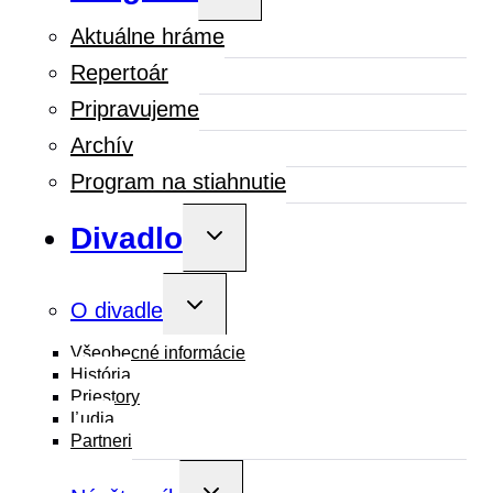
menu
Aktuálne hráme
Repertoár
Pripravujeme
Archív
Program na stiahnutie
Divadlo
Toggle
child
menu
Toggle
O divadle
child
menu
Všeobecné informácie
História
Priestory
Ľudia
Partneri
Toggle