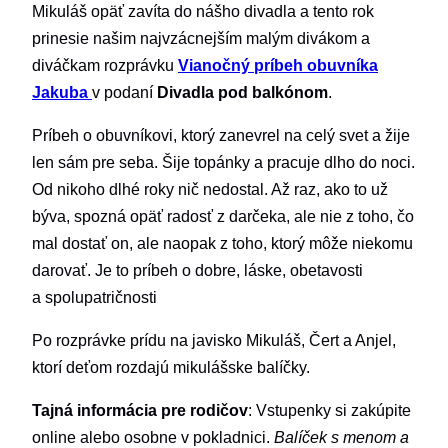
Mikuláš opäť zavíta do nášho divadla a tento rok
prinesie našim najvzácnejším malým divákom a
diváčkam rozprávku
Vianočný príbeh obuvníka
Jakuba
v podaní
Divadla pod balkónom
.
Príbeh o obuvníkovi, ktorý zanevrel na celý svet a žije
len sám pre seba. Šije topánky a pracuje dlho do noci.
Od nikoho dlhé roky nič nedostal. Až raz, ako to už
býva, spozná opäť radosť z darčeka, ale nie z toho, čo
mal dostať on, ale naopak z toho, ktorý môže niekomu
darovať. Je to príbeh o dobre, láske, obetavosti
a spolupatričnosti
Po rozprávke prídu na javisko Mikuláš, Čert a Anjel,
ktorí deťom rozdajú mikulášske balíčky.
Tajná informácia pre rodičov
: Vstupenky si zakúpite
online alebo osobne v pokladnici.
Balíček s menom a