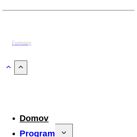
© 2014-2024 MESTSKÉ DIVADLO ŽILINA
Fermany
Domov
Program
Toggle
child