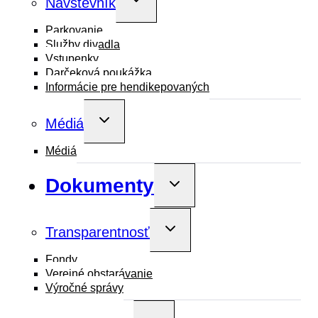
Návštevník
child
menu
Parkovanie
Služby divadla
Vstupenky
Darčeková poukážka
Informácie pre hendikepovaných
Toggle
Médiá
child
menu
Médiá
Dokumenty
Toggle
child
menu
Toggle
Transparentnosť
child
menu
Fondy
Verejné obstarávanie
Výročné správy
Toggle