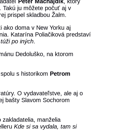
adateľ
Peter Machajdík
, ktorý
 Takú ju môžete počuť aj v
rej prispel skladbou Žalm.
íti ako doma v New Yorku aj
ia. Katarína Poliačiková predstaví
túži po iných
.
ománu Dedoluško, na ktorom
spolu s historikom
Petrom
ratúry. O vydavateľstve, ale aj o
rnej bašty Slavom Sochorom
 zakladatelia, manželia
elleru
Kde si sa vydala, tam si