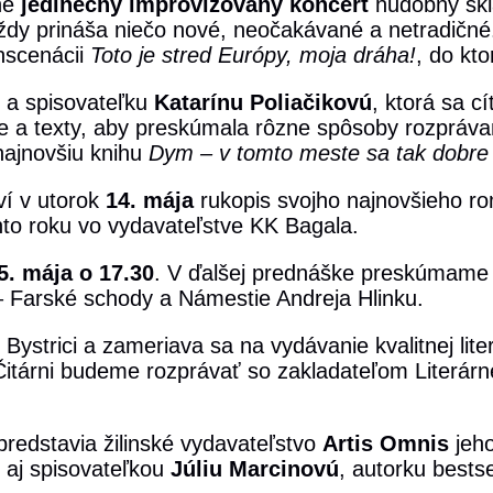
rne
jedinečný improvizovaný koncert
hudobný skl
ždy prináša niečo nové, neočakávané a netradičné.
inscenácii
Toto je stred Európy, moja dráha!
, do kto
 a spisovateľku
Katarínu Poliačikovú
, ktorá sa c
ce a texty, aby preskúmala rôzne spôsoby rozprávan
 najnovšiu knihu
Dym – v tomto meste sa tak dobre 
ví v utorok
14. mája
rukopis svojho najnovšieho r
hto roku vo vydavateľstve KK Bagala.
5. mája o 17.30
. V ďalšej prednáške preskúmame 
– Farské schody a Námestie Andreja Hlinku.
 Bystrici a zameriava sa na vydávanie kvalitnej lite
v Čitárni budeme rozprávať so zakladateľom Literá
redstavia žilinské vydavateľstvo
Artis Omnis
jeho
i aj spisovateľkou
Júliu Marcinovú
, autorku bests