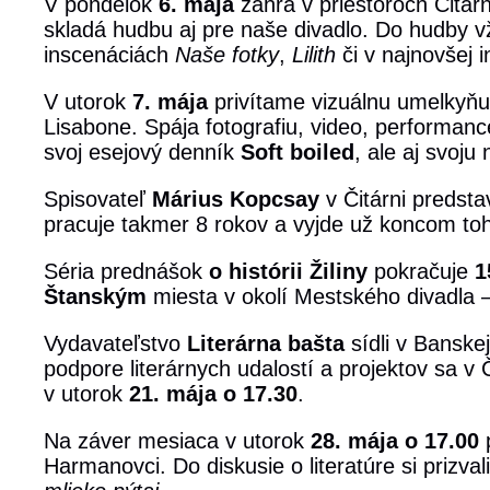
V pondelok
6. mája
zahrá v priestoroch Čitá
skladá hudbu aj pre naše divadlo. Do hudby v
inscenáciách
Naše fotky
,
Lilith
či v najnovšej 
V utorok
7. mája
privítame vizuálnu umelkyňu
Lisabone. Spája fotografiu, video, performan
svoj esejový denník
Soft boiled
, ale aj svoju
Spisovateľ
Márius Kopcsay
v Čitárni predsta
pracuje takmer 8 rokov a vyjde už koncom to
Séria prednášok
o histórii Žiliny
pokračuje
1
Štanským
miesta v okolí Mestského divadla 
Vydavateľstvo
Literárna bašta
sídli v Banskej
podpore literárnych udalostí a projektov sa 
v utorok
21. mája o 17.30
.
Na záver mesiaca v utorok
28. mája o 17.00
p
Harmanovci. Do diskusie o literatúre si prizval