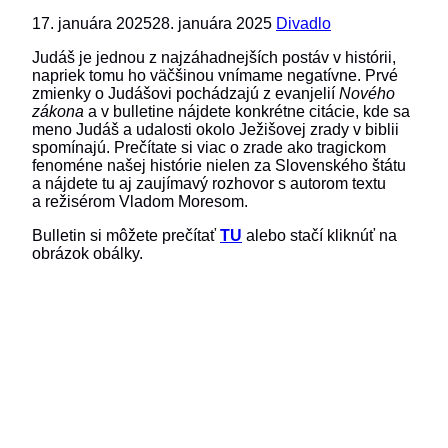
17. januára 2025
28. januára 2025
Divadlo
Judáš je jednou z najzáhadnejších postáv v histórii,
napriek tomu ho väčšinou vnímame negatívne. Prvé
zmienky o Judášovi pochádzajú z evanjelií
Nového
zákona
a v bulletine nájdete konkrétne citácie, kde sa
meno Judáš a udalosti okolo Ježišovej zrady v biblii
spomínajú. Prečítate si viac o zrade ako tragickom
fenoméne našej histórie nielen za Slovenského štátu
a nájdete tu aj zaujímavý rozhovor s autorom textu
a režisérom Vladom Moresom.
Bulletin si môžete prečítať
TU
alebo stačí kliknúť na
obrázok obálky.