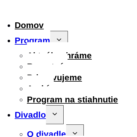
Domov
Program
Toggle
child
menu
Aktuálne hráme
Repertoár
Pripravujeme
Archív
Program na stiahnutie
Divadlo
Toggle
child
menu
O divadle
Toggle