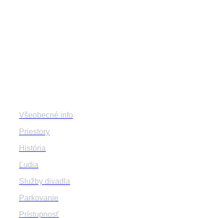
divadlozilina
mestskedivadlozilina
mestske.divadlo.zilina
Divadlo
Všeobecné info
Priestory
História
Ľudia
Služby divadla
Parkovanie
Prístupnosť