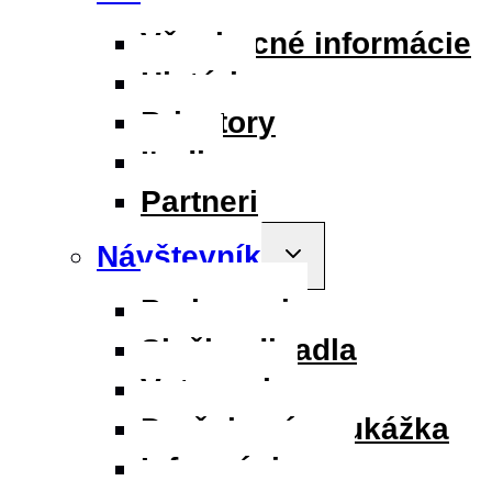
child
menu
Všeobecné informácie
História
Priestory
Ľudia
Partneri
Návštevník
Toggle
child
menu
Parkovanie
Služby divadla
Vstupenky
Darčeková poukážka
Informácie pre