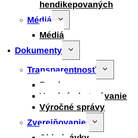
hendikepovaných
Médiá
Toggle
child
menu
Médiá
Dokumenty
Toggle
child
menu
Transparentnosť
Toggle
child
menu
Fondy
Verejné obstarávanie
Výročné správy
Zverejňovanie
Toggle
child
menu
Objednávky