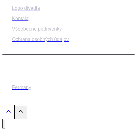
Logo divadla
Kontakt
Všeobecné podmienky
Ochrana osobných údajov
© 2014-2024 MESTSKÉ DIVADLO ŽILINA
Fermany