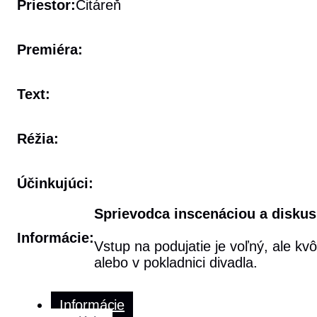
Priestor:
Čitáreň
Premiéra:
Text:
Réžia:
Účinkujúci:
Sprievodca inscenáciou a diskusi
Informácie:
Vstup na podujatie je voľný, ale kv
alebo v pokladnici divadla.
Informácie