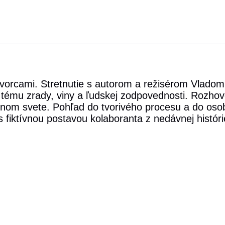
j tvorcami. Stretnutie s autorom a režisérom Vla
ému zrady, viny a ľudskej zodpovednosti. Rozhovo
om svete. Pohľad do tvorivého procesu a do osob
 s fiktívnou postavou kolaboranta z nedávnej históri