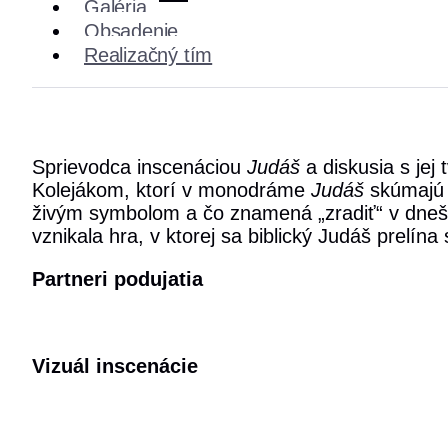
Galéria
Obsadenie
Realizačný tím
Sprievodca inscenáciou
Judáš
a diskusia s je
Kolejákom, ktorí v monodráme
Judáš
skúmajú t
živým symbolom a čo znamená „zradiť“ v dnešn
vznikala hra, v ktorej sa biblický Judáš prelína
Partneri podujatia
Vizuál inscenácie