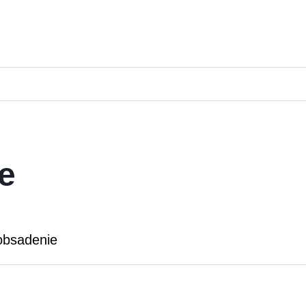
e
 obsadenie